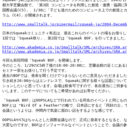
都大学芝蘭会館で、「第3回 コンピュータを利用した創造・連携・協調に関
国際会議(C5)」、1/30に「子ども達のためのコンピュータ上での創造とカ
ラム (C4)」が開催されます。

http://www.smalltalk.jp/pipermail/squeak-ja/2004-Decemb
日本のSqueakコミュニティ有志は、過去これらのイベントの場をお借りし
1回では「Squeak祭り」、第2回では「Squeak BOF」を行ってきました。
http://www.akademia.co.jp/Smalltalk/SML/archives/SRA.ar
http://www.akademia.co.jp/Smalltalk/SML/archives/SRA.ar
今回も前回同様「Squeak BOF」を開催します。

今のところ、1/29のC5終了後の18:00-20:00に、芝蘭会館の近くにある
セミナー室をお借りして行う予定です。

過去のBOFでは、発表を聞くだけでつまらないとのご意見もいただきました
引き続き20:00からはエンドレスで、Squeakに関する様々な話題について
ションしたいと思っています。会場は飲食可ですので、各自適当にご持参を
いします。このテーマについてもご希望があればお寄せください。

「Squeak BOF」はOOPSLAなどで行われている同名のイベントと同じもの
BOFとは "Bird Of a Feather"の略で、日本語にすると「同好の士」
会議というよりは、仲間内で気楽に面白い話をするような感じです。

OOPSLAやC5はちゃんとした国際会議なので、正式に発表するとなると、な
大変なのですが、BOFはインフォーマルなイベントということで、会議の参