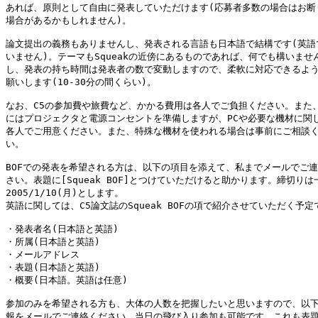
あれば、原則として自由に発表していただけます(応募者多数の場合はお断り
場合があるかもしれません)。

論文提出の義務もありませんし、発表される言語も日本語で結構です(英語で
いません)。テーマもSqueakの近傍にあるものであれば、何でも構いません
し、発表の持ち時間は発表者の数で変動しますので、柔軟に対応できるよう
願いします(10-30分の間くらい)。

なお、C5の参加費や旅費など、かかる費用は各人でご負担ください。また、
にはプロジェクタと電源コンセントを準備しますが、PCや必要な機材に関し
各人でご用意ください。また、特殊な機材を使われる場合は事前にご相談く
い。

BOFでの発表を希望される方は、以下の項目を添えて、私までメールでご連
さい。表題に[Squeak BOF]とつけていただけると助かります。締切りは一
2005/1/10(月)とします。

英語に関しては、C5論文誌のSqueak BOFの項で紹介させていただく予定で
・発表者名(日本語と英語)

・所属(日本語と英語)

・メールアドレス

・表題(日本語と英語)

・概要(日本語。英語は任意)

参加のみを希望される方も、大体の人数を把握したいと思いますので、以下
報をメールでご連絡ください。当日の飛び入り参加も可能です。これも表題