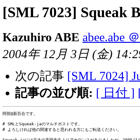
[SML 7023] Sque
Kazuhiro ABE
abee.abe ＠ 
2004年 12月 3日 (金) 14:29
次の記事
[SML 7024] Ju
記事の並び順:
[ 日付 ]
阿部@新百合です。

# SMLとSqueak-jaのマルチポストです。

# よろしければ他の関連すると思われる方にもご転送ください。

Squeak-jaには京大の高田先生よりアナウンスがありましたが、2005/1/2