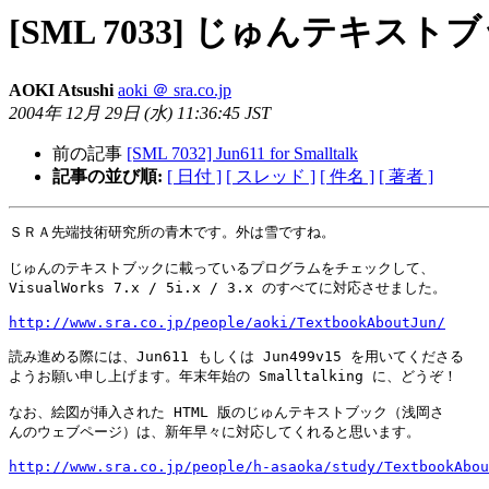
[SML 7033] じゅんテキスト
AOKI Atsushi
aoki ＠ sra.co.jp
2004年 12月 29日 (水) 11:36:45 JST
前の記事
[SML 7032] Jun611 for Smalltalk
記事の並び順:
[ 日付 ]
[ スレッド ]
[ 件名 ]
[ 著者 ]
ＳＲＡ先端技術研究所の青木です。外は雪ですね。

じゅんのテキストブックに載っているプログラムをチェックして、

VisualWorks 7.x / 5i.x / 3.x のすべてに対応させました。

http://www.sra.co.jp/people/aoki/TextbookAboutJun/
読み進める際には、Jun611 もしくは Jun499v15 を用いてくださる

ようお願い申し上げます。年末年始の Smalltalking に、どうぞ！

なお、絵図が挿入された HTML 版のじゅんテキストブック（浅岡さ

んのウェブページ）は、新年早々に対応してくれると思います。

http://www.sra.co.jp/people/h-asaoka/study/TextbookAbou