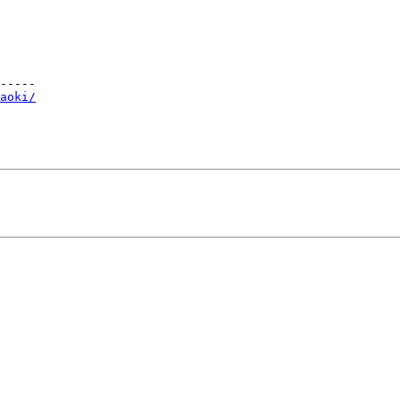
-----

aoki/