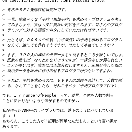
On 2007/12/12, at 15:01, AOKI Atsushi wrote:

>
>
>
>
>
>
>
>
>
>
>
>
>
>
>
>
でも、1 / numberOfPeople　って、結局、全体を人数で割る 

ことに変わりないような気がするのですが...

私が作ったVDM++のライブラリでは、以下のようにペケしていま 

す :-)

もちろん、こうした方が「証明が簡単なんだもん」という言い訳が 

あります。
