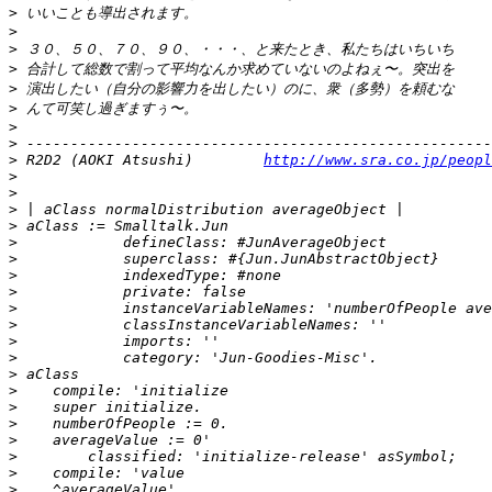
>
>
>
>
>
>
>
>
>
 R2D2 (AOKI Atsushi)        
http://www.sra.co.jp/peopl
>
>
>
>
>
>
>
>
>
>
>
>
>
>
>
>
>
>
>
>