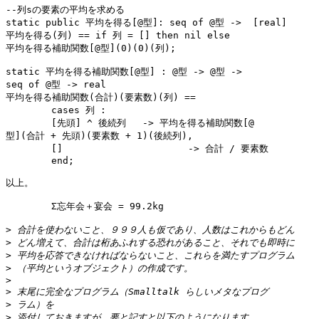
--列sの要素の平均を求める

static public 平均を得る[@型]: seq of @型 ->  [real]

平均を得る(列) == if 列 = [] then nil else  

平均を得る補助関数[@型](0)(0)(列);

static 平均を得る補助関数[@型] : @型 -> @型 ->  

seq of @型 -> real

平均を得る補助関数(合計)(要素数)(列) ==

	cases 列 :

	[先頭] ^ 後続列	-> 平均を得る補助関数[@ 

型](合計 + 先頭)(要素数 + 1)(後続列),

	[]			-> 合計 / 要素数

	end;

以上。

	Σ忘年会＋宴会 = 99.2kg

>
>
>
>
>
>
>
>