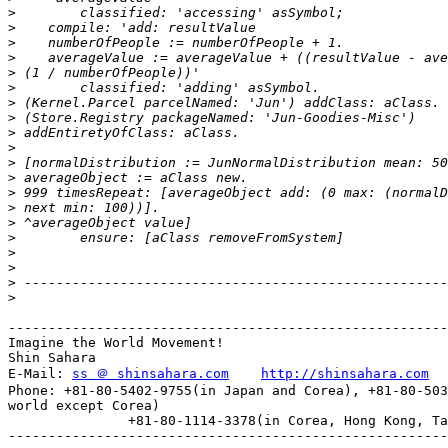
>
>
>
>
>
>
>
>
>
>
>
>
>
>
>
>
>
>
>
>
-------------------------------------------------------
Imagine the World Movement!

Shin Sahara

E-Mail: 
ss ＠ shinsahara.com
http://shinsahara.com
Phone: +81-80-5402-9755(in Japan and Corea), +81-80-503
world except Corea)

               +81-80-1114-3378(in Corea, Hong Kong, Ta
-------------------------------------------------------