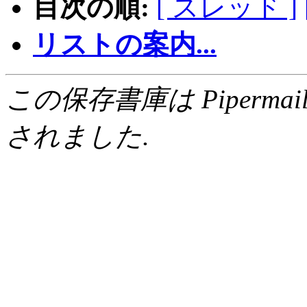
目次の順:
[ スレッド ]
リストの案内...
この保存書庫は Pipermail 0.
されました.