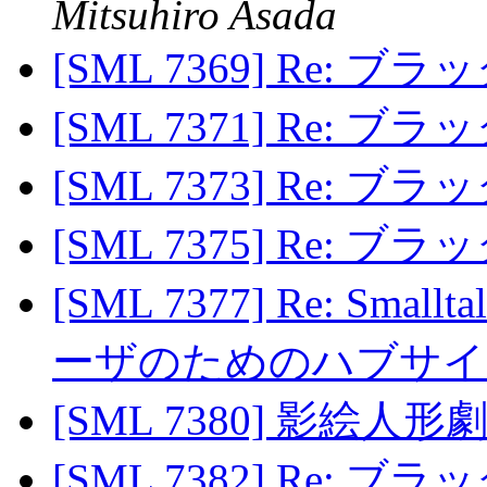
Mitsuhiro Asada
[SML 7369] Re: 
[SML 7371] Re: 
[SML 7373] Re: 
[SML 7375] Re: 
[SML 7377] Re: Smallt
ーザのためのハブサ
[SML 7380] 影絵人形
[SML 7382] Re: 