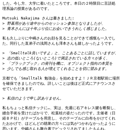
した。今し方、大学に着いたところです。本日の２時限目に言語処

理系論の授業があるのです。

Mutsuki Nakajima さんは書きました:

>
>
私も久しぶりに中嶋さんのお顔を見ることができて感慨も一入でし

た。同行した直弟子の浅岡さんも澤本さんも嬉しかったようです。

>
>
>
>
京都でも「Smalltalk 勉強会」を始めますよ！ＪＲ京都駅前に場所

を確保できましたのでね。詳しいことは後ほど正式にアナウンスさ

せていただきます。

>
私もちょっと私信チックに…、実は、先週に右アキレス腱を断裂し、

縫合手術を受けたばかりで、松葉杖の姿だったのです。主催者（日

経ＢＰ社）がテーブルを用意し、そのテーブルに白布をかけてくれ

たおかげで、ほどんどの聴衆の方々には気がつかれなかったように

思います。中嶋さんも舞台裏でビックリされてましたもんね。
