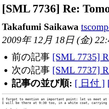
[SML 7736] Re: Tom
Takafumi Saikawa
tscomp
2009年 12月 18日 (金) 22:4
前の記事
[SML 7735] R
次の記事
[SML 7737] R
記事の並び順:
[ 日付 ]
I forgot to mention an important point: let us meet at 
I will be there at 9:30 too, in a white coat, carrying 