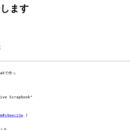
報告します
せ
akで作っ

ive Scrapbook"

m#s9eec23e
 )

よる
