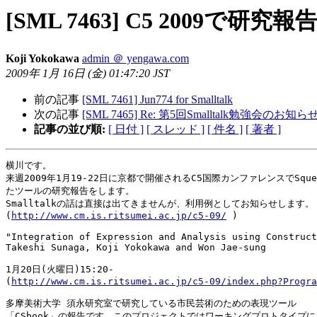
[SML 7463] C5 2009で研究
Koji Yokokawa
admin ＠ yengawa.com
2009年 1月 16日 (金) 01:47:20 JST
前の記事
[SML 7461] Jun774 for Smalltalk
次の記事
[SML 7465] Re: 第5回Smalltalk勉強会のお知ら
記事の並び順:
[ 日付 ]
[ スレッド ]
[ 件名 ]
[ 著者 ]
横川です。

来週2009年1月19-22日に京都で開催されるC5国際カンファレンスでSque
たツールの研究報告をします。

Smalltalkの話は直接は出てきませんが、利用例としてお知らせします。

(
http://www.cm.is.ritsumei.ac.jp/c5-09/
 )

"Integration of Expression and Analysis using Construct
Takeshi Sunaga, Koji Yokokawa and Won Jae-sung

1月20日(火曜日)15:20-

(
http://www.cm.is.ritsumei.ac.jp/c5-09/index.php?Progra
多摩美術大学 須永研究室で研究している市民芸術のための表現ツール

「CSbook」の報告です。このプロジェクトではワーキングプロトタイプに