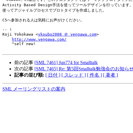
Activity Based Design手法を使ってツールデザインを行っています。S
使ってアジャイルプロセスでプロトタイプを作成しました。

C5へ参加される人は気軽にお声がけください。

-- !

Koji Yokokawa <
ykoubo2008 ＠ yengawa.com
>

http://www.yengawa.com/
    ^self new!

前の記事
[SML 7461] Jun774 for Smalltalk
次の記事
[SML 7465] Re: 第5回Smalltalk勉強会のお知ら
記事の並び順:
[ 日付 ]
[ スレッド ]
[ 件名 ]
[ 著者 ]
SML メーリングリストの案内