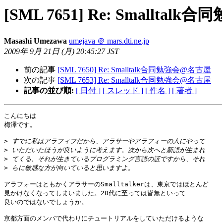
[SML 7651] Re: Smallta
Masashi Umezawa
umejava ＠ mars.dti.ne.jp
2009年 9月 21日 (月) 20:45:27 JST
前の記事
[SML 7650] Re: Smalltalk合同勉強会@名古屋
次の記事
[SML 7653] Re: Smalltalk合同勉強会@名古屋
記事の並び順:
[ 日付 ]
[ スレッド ]
[ 件名 ]
[ 著者 ]
こんにちは

梅澤です。

>
>
>
>
アラフォーはともかくアラサーのSmalltalkerは、東京ではほとんど

見かけなくなってしまいました。20代に至っては皆無といって

良いのではないでしょうか。

京都方面のメンバで代わりにチュートリアルをしていただけるような
