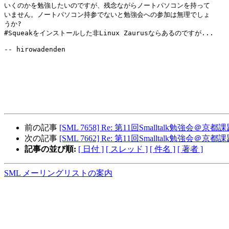
いくのかを勉強したいのですが、残念ながらノートパソコンを持って

いません。ノートパソコン持参でないと勉強会への参加は無理でしょ

うか?

#Squeakをインストールした非Linux Zaurusならあるのですが...

-- hirowadenden

前の記事
[SML 7658] Re: 第11回Smalltalk勉強会＠京
次の記事
[SML 7662] Re: 第11回Smalltalk勉強会＠京
記事の並び順:
[ 日付 ]
[ スレッド ]
[ 件名 ]
[ 著者 ]
SML メーリングリストの案内