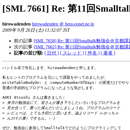
[SML 7661] Re: 第11回Sm
hirowadenden
hirowadenden ＠ hera.eonet.ne.jp
2009年 9月 26日 (土) 11:32:07 JST
前の記事
[SML 7658] Re: 第11回Smalltalk勉強会＠京
次の記事
[SML 7662] Re: 第11回Smalltalk勉強会＠京
記事の並び順:
[ 日付 ]
[ スレッド ]
[ 件名 ]
[ 著者 ]
ハンドル名で失礼します、hirowadendenと申します。

私もヒントのプログラムを元にして課題をやってみましたが、

writeTableBodyOn: と computeNumberOfDays: の変更だけでやり

普通の手続的なプログラムになったような気がします。

AOKI Atsushi さんは書きました:

>
>
>
>
ぜひ、勉強会に参加してSmalltalkでどのようにプログラミングして
