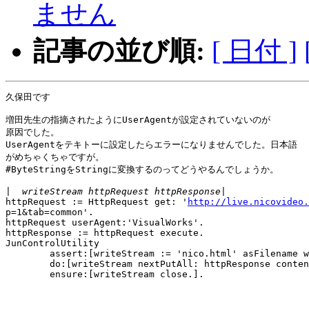
ません
記事の並び順:
[ 日付 ]
久保田です

増田先生の指摘されたようにUserAgentが設定されていないのが 

原因でした。

UserAgentをテキトーに設定したらエラーになりませんでした。日本語 

がめちゃくちゃですが。

#ByteStringをStringに変換するのってどうやるんでしょうか。

|
httpRequest := HttpRequest get: '
http://live.nicovideo.
p=1&tab=common'.

httpRequest userAgent:'VisualWorks'.

httpResponse := httpRequest execute.

JunControlUtility

	assert:[writeStream := 'nico.html' asFilename writeStream]

	do:[writeStream nextPutAll: httpResponse contents]

	ensure:[writeStream close.].
