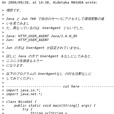
On 2009/09/28, at 14:38, Hidetaka MASUDA wrote:

>
>
>
>
>
>
>
>
>
>
>
>
>
>
>
>
>
>
>
>
>
>
>
>
>
>