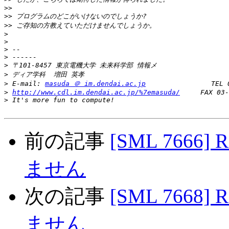
>>
>>
>>
>
>
>
>
>
>
>
 E-mail: 
masuda ＠ im.dendai.ac.jp
>
http://www.cdl.im.dendai.ac.jp/%7emasuda/
>
前の記事
[SML 766
ません
次の記事
[SML 766
ません