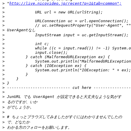
>
 "
http://live.nicovideo.jp/recent?p=1&tab=common";
>
>
>
>
>
>
>
>
>
>
>
>
>
>
>
>
>
>
>
>
>
>
>
>
>
>
>