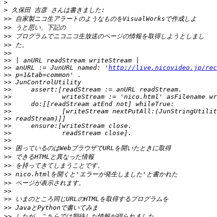
>
>
>>
>>
>>
>>
>>
>>
>>
 anURL := JunURL named: '
http://live.nicovideo.jp/rec
>>
>>
>>
>>
>>
>>
>>
>>
>>
>>
>>
>>
>>
>>
>>
>>
>>
>>
>>