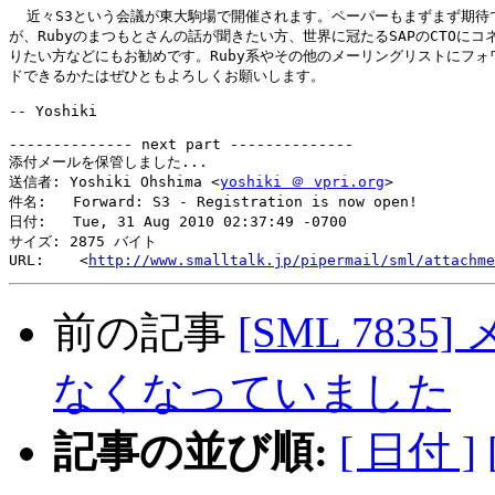
  近々S3という会議が東大駒場で開催されます。ペーパーもまずまず期待で
が、Rubyのまつもとさんの話が聞きたい方、世界に冠たるSAPのCTOにコネ
りたい方などにもお勧めです。Ruby系やその他のメーリングリストにフォワ
ドできるかたはぜひともよろしくお願いします。

-- Yoshiki

-------------- next part --------------

添付メールを保管しました...

送信者: Yoshiki Ohshima <
yoshiki ＠ vpri.org
>

件名:   Forward: S3 - Registration is now open!

日付:   Tue, 31 Aug 2010 02:37:49 -0700

サイズ: 2875 バイト

URL:    <
http://www.smalltalk.jp/pipermail/sml/attachme
前の記事
[SML 78
なくなっていました
記事の並び順:
[ 日付 ]