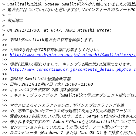
>
>
>
>
>
>
>
>>
>>
>>
>>
http://www.cc.kyoto-su.ac.jp/~atsushi/Smalltalkers/i
>>
>>
>>
http://www.consortium.or.jp/contents_detail.php?co=c
>>
>>
>>
>>
>>
>>
>>
>>
>>
>>
>>
>>