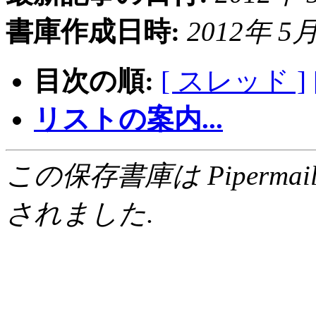
書庫作成日時:
2012年 5月 
目次の順:
[ スレッド ]
リストの案内...
この保存書庫は Pipermail 0.
されました.