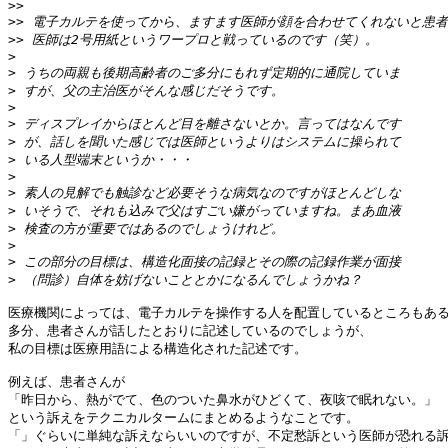
>>
>>
>>
>
>
>
>
>
>
>
>
>
>
>
>
>
>
医療機関によっては、電子カルテを操作する人を配置しているところもある
多分、患者さんが話したとおりに記述しているのでしょうが、

私の目標は医療用語による構造化された記述です。

例えば、患者さんが

「昨日から、熱がでて、色のついた鼻水がひどくて、夜咳で眠れない。」

という訴えをテクニカルタームにまとめるようなことです。

「」ぐらいに単純な訴えならいいのですが、不定愁訴という医師が恐れる訴