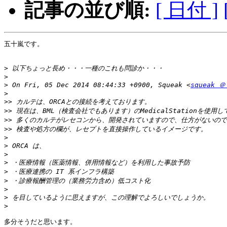
記事の並び順:
[ 日付 ]
五十嵐です。

>
>
>
 On Fri, 05 Dec 2014 08:44:33 +0900, Squeak <
squeak ＠
>
>>
>>
>>
>>
>
>
>
>
>
>
>
>
>
多分そうだと思います。
