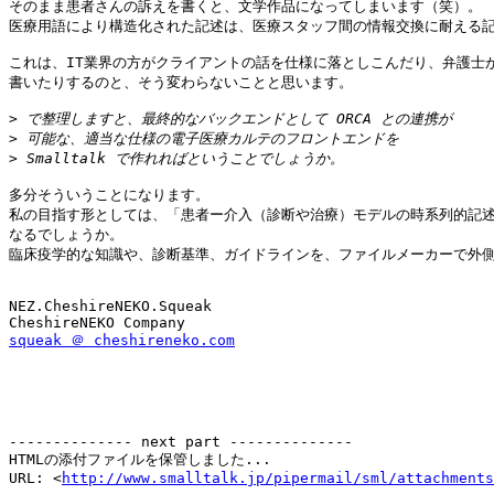
そのまま患者さんの訴えを書くと、文学作品になってしまいます（笑）。

医療用語により構造化された記述は、医療スタッフ間の情報交換に耐える記
これは、IT業界の方がクライアントの話を仕様に落としこんだり、弁護士が
書いたりするのと、そう変わらないことと思います。

>
>
>
多分そういうことになります。

私の目指す形としては、「患者ー介入（診断や治療）モデルの時系列的記述
なるでしょうか。

臨床疫学的な知識や、診断基準、ガイドラインを、ファイルメーカーで外側
NEZ.CheshireNEKO.Squeak

squeak ＠ cheshireneko.com
-------------- next part --------------

HTMLの添付ファイルを保管しました...

URL: <
http://www.smalltalk.jp/pipermail/sml/attachments