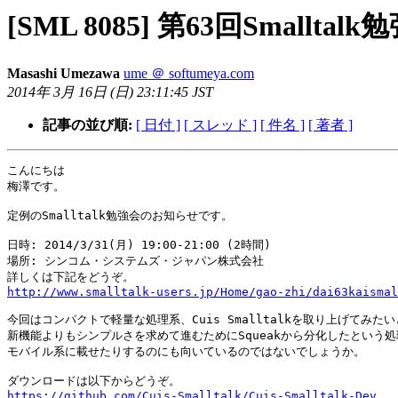
[SML 8085] 第63回Smallt
Masashi Umezawa
ume ＠ softumeya.com
2014年 3月 16日 (日) 23:11:45 JST
記事の並び順:
[ 日付 ]
[ スレッド ]
[ 件名 ]
[ 著者 ]
こんにちは

梅澤です。

定例のSmalltalk勉強会のお知らせです。

日時: 2014/3/31(月) 19:00-21:00 (2時間)

場所: シンコム・システムズ・ジャパン株式会社

http://www.smalltalk-users.jp/Home/gao-zhi/dai63kaismal
今回はコンパクトで軽量な処理系、Cuis Smalltalkを取り上げてみたい
新機能よりもシンプルさを求めて進むためにSqueakから分化したという処
モバイル系に載せたりするのにも向いているのではないでしょうか。

https://github.com/Cuis-Smalltalk/Cuis-Smalltalk-Dev