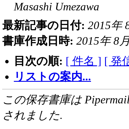
Masashi Umezawa
最新記事の日付:
2015年 8
書庫作成日時:
2015年 8月 
目次の順:
[ 件名 ]
[ 発
リストの案内...
この保存書庫は Pipermail 0.
されました.