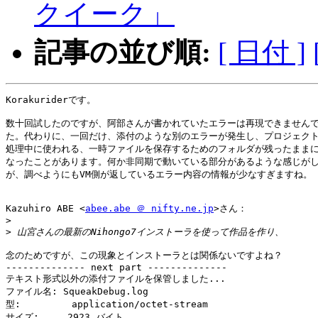
クイーク」
記事の並び順:
[ 日付 ]
Korakuriderです。

数十回試したのですが、阿部さんが書かれていたエラーは再現できませんで
た。代わりに、一回だけ、添付のような別のエラーが発生し、プロジェクト
処理中に使われる、一時ファイルを保存するためのフォルダが残ったままに
なったことがあります。何か非同期で動いている部分があるような感じがし
が、調べようにもVM側が返しているエラー内容の情報が少なすぎますね。

Kazuhiro ABE <
abee.abe ＠ nifty.ne.jp
>さん：

>
>
念のためですが、この現象とインストーラとは関係ないですよね？

-------------- next part --------------

テキスト形式以外の添付ファイルを保管しました...

ファイル名: SqueakDebug.log

型:         application/octet-stream

サイズ:     2923 バイト
