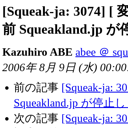
[Squeak-ja: 3074] [ 
前 Squeakland.j
Kazuhiro ABE
abee ＠ squ
2006年 8月 9日 (水) 00:00:
前の記事
[Squeak-ja: 3
Squeakland.jp が停
次の記事
[Squeak-ja: 3