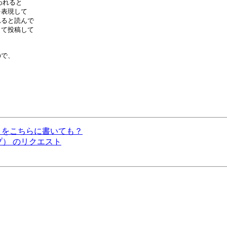
れると

表現して

ると読んで

て投稿して

で、

のリクエストをこちらに書いても？
ョップ） のリクエスト