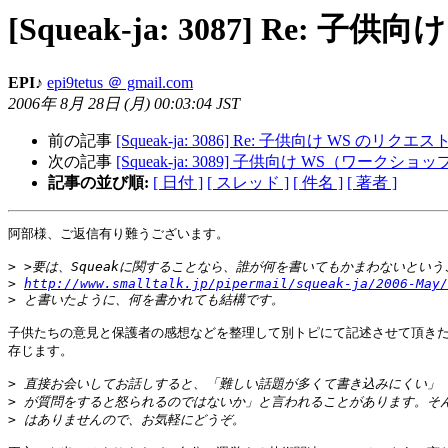
[Squeak-ja: 3087] R
EPI♪
epi9tetus ＠ gmail.com
2006年 8月 28日 (月) 00:03:04 JST
前の記事
[Squeak-ja: 3086] Re: 子供向け WS 
次の記事
[Squeak-ja: 3089] 子供向け WS（ワークシ
記事の並び順:
[ 日付 ]
[ スレッド ]
[ 件名 ]
[ 著者 ]
阿部様、ご返信有り難うございます。

>
>
http://www.smalltalk.jp/pipermail/squeak-ja/2006-May/
>
子供たちの意見と保護者の感想などを整理して別トピにて記述させて頂きた
存じます。

>
>
>