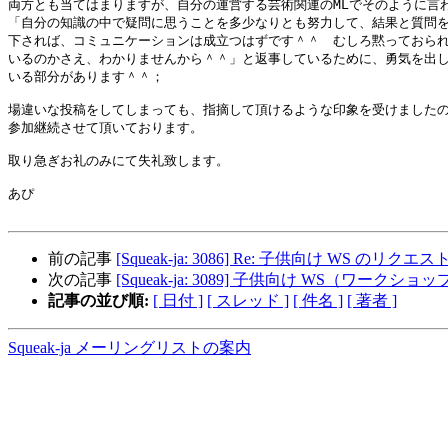
両方とも当てはまりますが、自分の運営する芸術関連のMLでそのように言わ
「自分の知識の中で疑問に思うことを多少なりとも努力して、結果と質問を
下されば、コミュニケーションは成立つはずです＾＾　むしろ黙っておられ
いるのかさえ、わかりませんから＾＾」と返事しているために、勇気を出し
いる部分があります＾＾；

場違いな投稿をしてしまっても、指摘して頂けるような印象を受けましたの
参加継続させて頂いております。

取り急ぎお礼のみにて失礼致します。

あぴ

前の記事
[Squeak-ja: 3086] Re: 子供向け WS 
次の記事
[Squeak-ja: 3089] 子供向け WS（ワークシ
記事の並び順:
[ 日付 ]
[ スレッド ]
[ 件名 ]
[ 著者 ]
Squeak-ja メーリングリストの案内