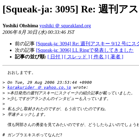
[Squeak-ja: 3095] Re:
Yoshiki Ohshima
yoshiki ＠ squeakland.org
2006年 8月 30日 (水) 00:33:46 JST
前の記事
[Squeak-ja: 3094] Re: 週刊アスキー 9/12
次の記事
[Squeak-ja: 3096] LL Ringで発表してきました
記事の並び順:
[ 日付 ]
[ スレッド ]
[ 件名 ]
[ 著者 ]
  おおしまです。

>
>
korakurider ＠ yahoo.co.jp
>
>
>
>
>
  僕も阿部さんの勇姿を見てみたいのですが、どうしたらよいのでしょうね
# ガンプラエキスポってなんだ?
