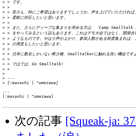
>
>
>
>
>
>
>
>
>
>
>
>
>
>
>
>
>
---

[:masashi | ^umezawa]

次の記事
[Squeak-j