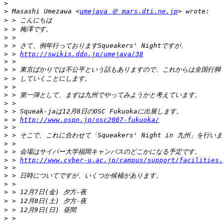
>
>
 Masashi Umezawa <
umejava ＠ mars.dti.ne.jp
>
>
>
>
>
 > 
http://swikis.ddo.jp/umejava/38
>
>
>
>
>
>
>
>
 > 
http://www.ospn.jp/osc2007-fukuoka/
>
>
>
>
>
 > 
http://www.cyber-u.ac.jp/campus/support/facilities.
>
>
>
>
>
>
>