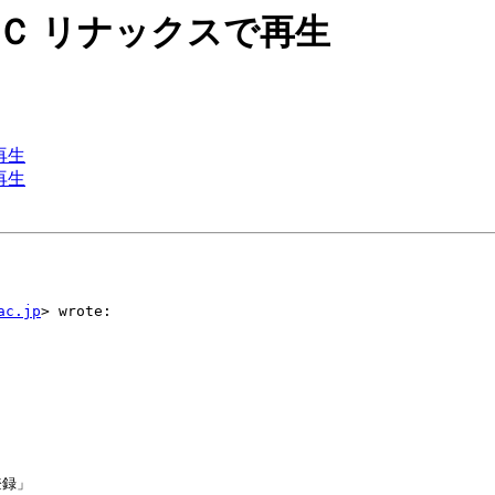
 教育用ＰＣ リナックスで再生
で再生
で再生
ac.jp
> wrote:

録」
