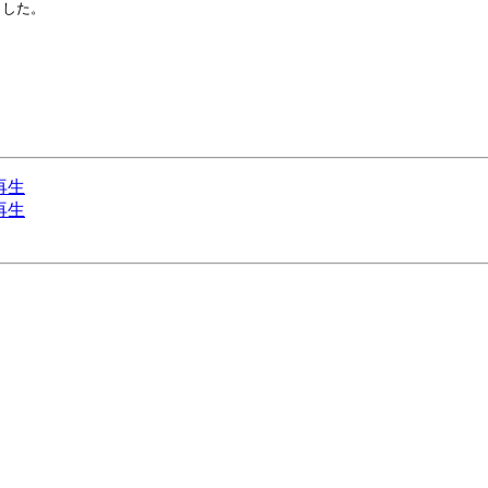
した。

で再生
で再生