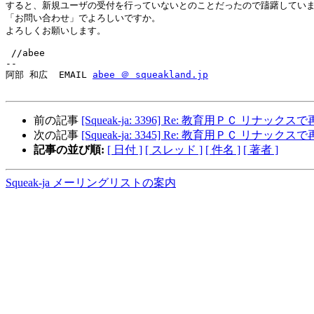
すると、新規ユーザの受付を行っていないとのことだったので躊躇していま
「お問い合わせ」でよろしいですか。

よろしくお願いします。

 //abee

--

阿部 和広  EMAIL 
abee ＠ squeakland.jp
前の記事
[Squeak-ja: 3396] Re: 教育用ＰＣ リナックス
次の記事
[Squeak-ja: 3345] Re: 教育用ＰＣ リナックス
記事の並び順:
[ 日付 ]
[ スレッド ]
[ 件名 ]
[ 著者 ]
Squeak-ja メーリングリストの案内