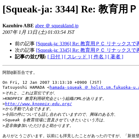
[Squeak-ja: 3344] Re:
Kazuhiro ABE
abee ＠ squeakland.jp
2007年 1月 13日 (土) 01:03:54 JST
前の記事
[Squeak-ja: 3396] Re: 教育用ＰＣ リナックス
次の記事
[Squeak-ja: 3345] Re: 教育用ＰＣ リナックス
記事の並び順:
[ 日付 ]
[ スレッド ]
[ 件名 ]
[ 著者 ]
阿部@新百合です。

On Fri, 12 Jan 2007 13:13:10 +0900 (JST)

Tatsuyoshi HAMADA <
hamada-squeak ＠ holst.sm.fukuoka-u.
>
>
>
http://www.knoppix-edu.org/
>
>
>
>
ありがとうございます。以前にも拝見したことがあったのですが、「新規登