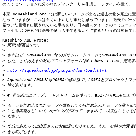

のようにバージョンに分かれたディレクトリを作成し、ファイルを置く。

本家 squeakland.org では新しいイメージが出ると過去の物を完全に
なっていますが、これは全くいまいちな事だと思っています。過去のバージ
基づいた書籍も出版されている事もあり、日本語スクイークのコミュニティ
ファイルは出来るだけ過去の物も入手できるようにするというのは如何でし
Kazuhiro ABE wrote:

>
>
>
>
>
>
http://squeakland.jp/plugin/download.html
>
>
>
>
>
>
>
>
>
>
>
>