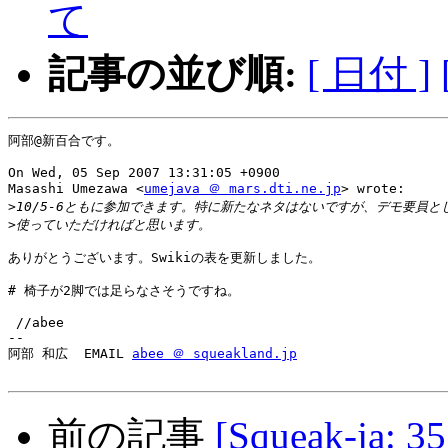
て
記事の並び順:
[ 日付 ]
阿部@新百合です。

On Wed, 05 Sep 2007 13:31:05 +0900

Masashi Umezawa <
umejava ＠ mars.dti.ne.jp
> wrote:

>
>
ありがとうございます。Swikiの表を更新しました。

# 椅子が2脚では足らなさそうですね。

 //abee

--

阿部 和広  EMAIL 
abee ＠ squeakland.jp
前の記事
[Squeak-j