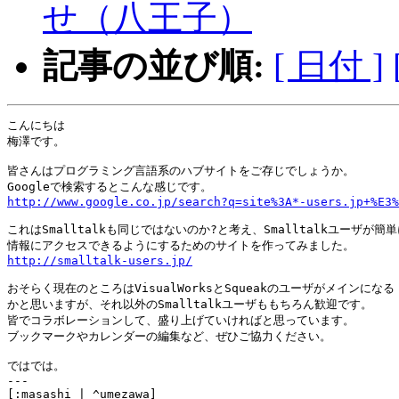
せ（八王子）
記事の並び順:
[ 日付 ]
こんにちは

梅澤です。

皆さんはプログラミング言語系のハブサイトをご存じでしょうか。

http://www.google.co.jp/search?q=site%3A*-users.jp+%E3%
これはSmalltalkも同じではないのか?と考え、Smalltalkユーザが簡単
http://smalltalk-users.jp/
おそらく現在のところはVisualWorksとSqueakのユーザがメインになる

かと思いますが、それ以外のSmalltalkユーザももちろん歓迎です。

皆でコラボレーションして、盛り上げていければと思っています。

ブックマークやカレンダーの編集など、ぜひご協力ください。

ではでは。

---
