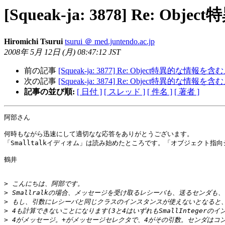
[Squeak-ja: 3878] R
Hiromichi Tsurui
tsurui ＠ med.juntendo.ac.jp
2008年 5月 12日 (月) 08:47:12 JST
前の記事
[Squeak-ja: 3877] Re: Object特異的
次の記事
[Squeak-ja: 3874] Re: Object特異的
記事の並び順:
[ 日付 ]
[ スレッド ]
[ 件名 ]
[ 著者 ]
阿部さん

何時もながら迅速にして適切なな応答をありがとうございます。

「Smalltalkイディオム」は読み始めたところです。「オブジェクト
鶴井

>
>
>
>
>