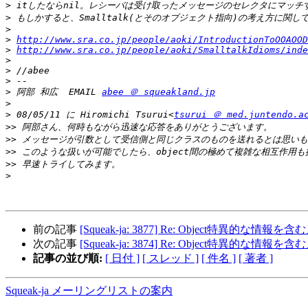
>
>
>
>
http://www.sra.co.jp/people/aoki/IntroductionToOOAOOD
>
http://www.sra.co.jp/people/aoki/SmalltalkIdioms/inde
>
>
>
>
 阿部 和広  EMAIL 
abee ＠ squeakland.jp
>
>
 08/05/11 に Hiromichi Tsurui<
tsurui ＠ med.juntendo.a
>>
>>
>>
>>
>
前の記事
[Squeak-ja: 3877] Re: Object特異的
次の記事
[Squeak-ja: 3874] Re: Object特異的
記事の並び順:
[ 日付 ]
[ スレッド ]
[ 件名 ]
[ 著者 ]
Squeak-ja メーリングリストの案内