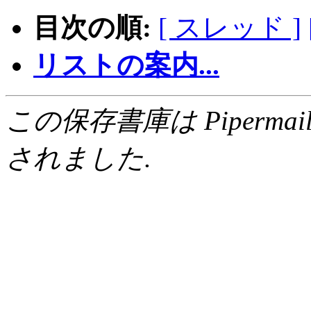
目次の順:
[ スレッド ]
リストの案内...
この保存書庫は Pipermail 0.
されました.