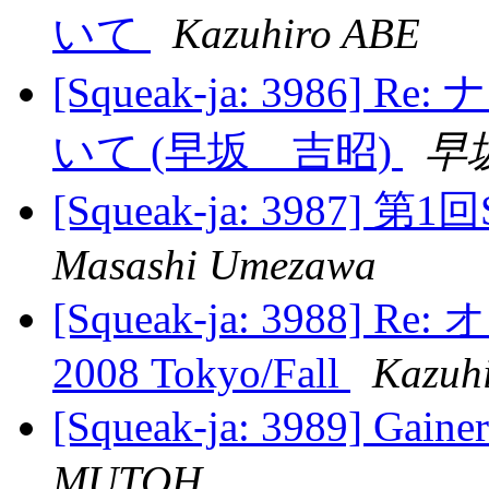
いて
Kazuhiro ABE
[Squeak-ja: 398
いて (早坂 吉昭)
早
[Squeak-ja: 3987]
Masashi Umezawa
[Squeak-ja: 398
2008 Tokyo/Fall
Kazuh
[Squeak-ja: 3989] G
MUTOH