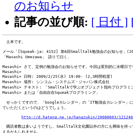
のお知らせ
記事の並び順:
[ 日付 ]
　土本です。

メール「[Squeak-ja: 4152] 第6回Smalltalk勉強会のお知らせ」(200
「Masashi Umezawa」 語りて曰く、

Masashi> さて、定例の勉強会のお知らせです。今回は変則的に水曜日です
Masashi> 

Masashi> 日時: 2009/2/25(水) 19:00- (2,3時間程度)

Masashi> 場所: シンコム・システムズ・ジャパン株式会社

Masashi> テキスト: 「Smalltalkで学ぶオブジェクト指向プログラミ
Masashi> または「自由自在Squeakプログラミング」

　せっかくですので、「Googleカレンダー」の「IT勉強会カレンダー」に
ていただくというのはどうでしょう。

http://d.hatena.ne.jp/hanazukin/20080603/121246
　購読者数は多いようですし、Smalltalk文化圏以外の方にも興味を持っ
えるかもしれません。
