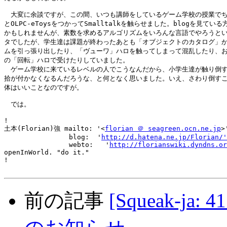
　大変に余談ですが、この間、いつも講師をしているゲーム学校の授業でち
とOLPC-eToysをつかってSmalltalkを触らせました。blogを見ている
かもしれませんが、素数を求めるアルゴリズムをいろんな言語でやろうとい
タでしたが、学生達は課題が終わったあとも「オブジェクトのカタログ」か
ムを引っ張り出したり、「ヴューワ」ハロを触ってしまって混乱したり、お
の「回転」ハロで受けたりしていました。

　ゲーム学校に来ているレベルの人でこうなんだから、小学生達が触り倒す
拾が付かなくなるんだろうな、と何となく思いました。いえ、さわり倒すこ
体はいいことなのですが。

　では。

!

土本(Florian)強 mailto: '<
florian ＠ seagreen.ocn.ne.jp
>'
                blog:  '
http://d.hatena.ne.jp/Florian/'
                webto:   '
http://florianswiki.dyndns.or
openInWorld. "do it."

!

前の記事
[Squeak-ja: