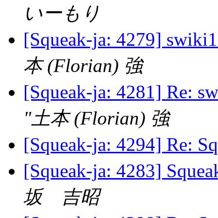
いーもり
[Squeak-ja: 4279] swiki
本 (Florian) 強
[Squeak-ja: 4281] Re: s
"土本 (Florian) 強
[Squeak-ja: 4294] R
[Squeak-ja: 4283
坂 吉昭