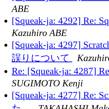
ABE
[Squeak-ja: 4292]
Kazuhiro ABE
[Squeak-ja: 4297]
誤りについて
Kazuhi
Re: [Squeak-ja: 428
SUGIMOTO Kenji
[Squeak-ja: 4277] 
た。
TAKAHASHI Mak