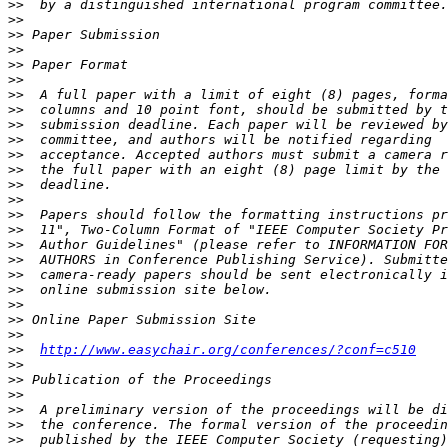
>>
>>
>>
>>
>>
>>
>>
>>
>>
>>
>>
>>
>>
>>
>>
>>
>>
>>
>>
>>
>>
>>
>>
>>
http://www.easychair.org/conferences/?conf=c510
>>
>>
>>
>>
>>
>>