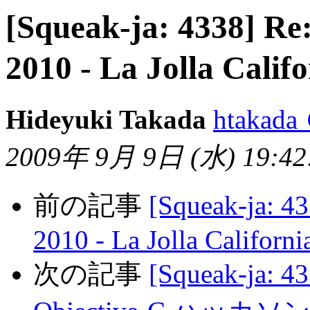
[Squeak-ja: 4338
2010 - La Jolla Calif
Hideyuki Takada
htakada
2009年 9月 9日 (水) 19:42:
前の記事
[Squeak-ja
2010 - La Jolla Californi
次の記事
[Squeak-ja: 4