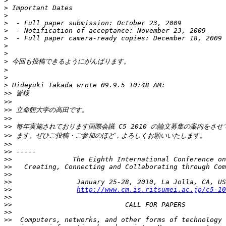
>
>
>
>
>
>
>
>
>
>
>
>
>>
>>
>>
>>
>>
>>
>>
>>
>>
>>
>>
>>
>>
http://www.cm.is.ritsumei.ac.jp/c5-10
>>
>>
>>
>>