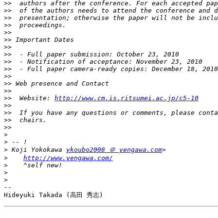
>>
>>
>>
>>
>>
>>
>>
>>
>>
>>
>>
>>
>>
>>
  Website: 
http://www.cm.is.ritsumei.ac.jp/c5-10
>>
>>
>>
>>
>
>
>
 Koji Yokokawa 
ykoubo2008 ＠ yengawa.com
>
http://www.yengawa.com/
>
>
>
-- 
