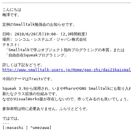
こんにちは

梅澤です。

定例のSmalltalk勉強会のお知らせです。

日時: 2010/6/28(月)19:00- (2,3時間程度)

場所: シンコム・システムズ・ジャパン株式会社

テキスト:

 「Smalltalkで学ぶオブジェクト指向プログラミングの本質」または

 「自由自在Squeakプログラミング」

http://www.smalltalk-users.jp/Home/gao-zhi/dai21kaismal
今回のテーマはTraitsです。

Squeak 3.9から採用され、いまやPharoやGNU Smalltalkにも取り
新たなクラス拡張の仕組みです。

なぜかVisualWorks版が存在しないので、作ってみるのも良いでしょう。

参加表明は特に必要ありません。ふらりとどうぞ。

ではでは。

---
