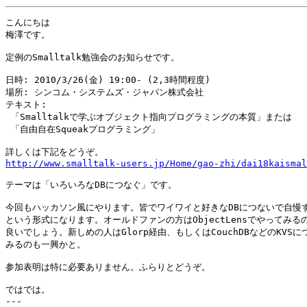
こんにちは

梅澤です。

定例のSmalltalk勉強会のお知らせです。

日時: 2010/3/26(金) 19:00- (2,3時間程度)

場所: シンコム・システムズ・ジャパン株式会社

テキスト:

 「Smalltalkで学ぶオブジェクト指向プログラミングの本質」または

 「自由自在Squeakプログラミング」

http://www.smalltalk-users.jp/Home/gao-zhi/dai18kaismal
テーマは「いろいろなDBにつなぐ」です。

今回もハッカソン風にやります。皆でワイワイと好きなDBにつないで自慢す
という形式になります。オールドファンの方はObjectLensでやってみるの
良いでしょう。新しめの人はGlorp経由、もしくはCouchDBなどのKVSにつ
みるのも一興かと。

参加表明は特に必要ありません。ふらりとどうぞ。

ではでは。

---
