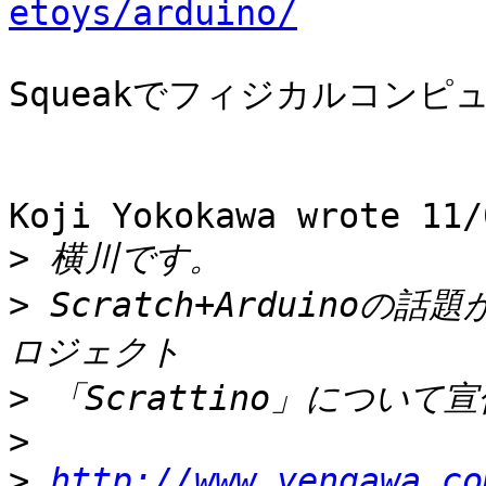
etoys/arduino/
Squeakでフィジカルコンピ
Koji Yokokawa wrote 11/
>
>
 Scratch+Arduino
>
>
>
http://www.yengawa.co