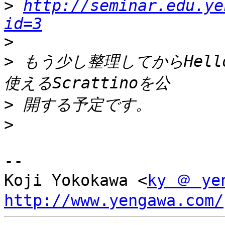
>
http://seminar.edu.ye
id=3
>
>
 もう少し整理してからHello
>
>
-- 

Koji Yokokawa <
ky ＠ ye
http://www.yengawa.com/