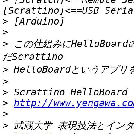
>
>
>
 この仕組みにHelloBoa
>
>
>
>
http://www.yengawa.co
>
>