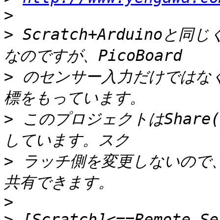
>
>
 Scratch+Arduinoと同
>
 のセンサー入力だけではな
>
 このプロジェクトはShar
>
 ラッチ側を変更しないので
>
>
 [Scratch]<==Remote Sen