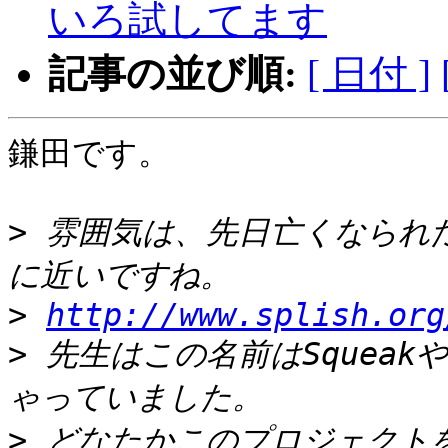
いろ試してます
記事の並び順:
[ 日付 ]
鎌田です。

>
 雰囲気は、先日亡くなられた
>
http://www.splish.org
>
 先生はこの名前はSqueak
>
 どなたかこのプロジェクト