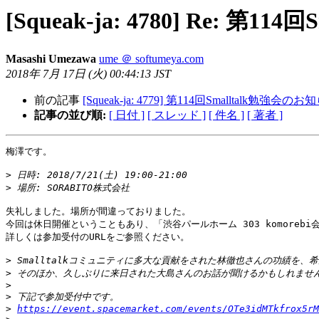
[Squeak-ja: 4780] Re: 第
Masashi Umezawa
ume ＠ softumeya.com
2018年 7月 17日 (火) 00:44:13 JST
前の記事
[Squeak-ja: 4779] 第114回Smalltalk勉強会の
記事の並び順:
[ 日付 ]
[ スレッド ]
[ 件名 ]
[ 著者 ]
梅澤です。

>
>
失礼しました。場所が間違っておりました。

今回は休日開催ということもあり、「渋谷パールホーム 303 komorebi
詳しくは参加受付のURLをご参照ください。

>
>
>
>
>
https://event.spacemarket.com/events/OTe3idMTkfrox5rM