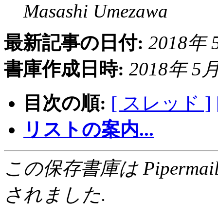
Masashi Umezawa
最新記事の日付:
2018年 5
書庫作成日時:
2018年 5月 
目次の順:
[ スレッド ]
リストの案内...
この保存書庫は Pipermail 0.
されました.