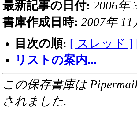
最新記事の日付:
2006年 3
書庫作成日時:
2007年 11月
目次の順:
[ スレッド ]
リストの案内...
この保存書庫は Pipermail 0.
されました.