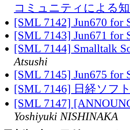
コミュニティによる
[SML 7142] Jun670 for 
[SML 7143] Jun671 for 
[SML 7144] Smalltalk S
Atsushi
[SML 7145] Jun675 for 
[SML 7146] 日経
[SML 7147] [ANNOUNCE]
Yoshiyuki NISHINAKA