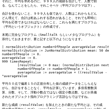
それに、平均を求めるのに、９９９人の成績を合計して、人数で割

る、なんてことをしたら、それこそペケ（平均プログラマ以下）。

合計を使わないこと、９９９人も仮であり、人数はこれからもどん

どん増えて、合計は桁あふれする恐れがあること、それでも即時に

平均を応答できなければならないこと、これらを満たすプログラム

（平均というオブジェクト）の作成です。

末尾に完全なプログラム（Smalltalk らしいメタなプログラム）を

添付しておきますが、要と記すと以下のようになります。

|
normalDistribution := JunNormalDistribution mean: 50 de
numberOfPeople := 0.

averageValue := 0.

999 timesRepeat:

        [resultValue := 0 max: (normalDistribution next
        numberOfPeople := numberOfPeople + 1.

        averageValue := averageValue + ((resultValue - 
^averageValue

平均５０点で偏差１５の正規分布した仮の成績データをこしらえな

がら、合計をすることなく、平均を計算しています。多倍長整数演

算、分数、そして、浮動小数点ではない固定小数点数、などが具備

されたオブジェクト指向プログラミング言語ならではですね。

新たな成績（resultValue）を加えたときの新たな平均とは、その成
