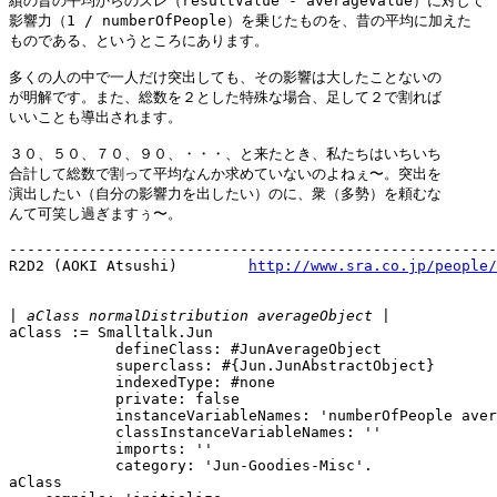
績の昔の平均からのズレ（resultValue - averageValue）に対して

影響力（1 / numberOfPeople）を乗じたものを、昔の平均に加えた

ものである、というところにあります。

多くの人の中で一人だけ突出しても、その影響は大したことないの

が明解です。また、総数を２とした特殊な場合、足して２で割れば

いいことも導出されます。

３０、５０、７０、９０、・・・、と来たとき、私たちはいちいち

合計して総数で割って平均なんか求めていないのよねぇ〜。突出を

演出したい（自分の影響力を出したい）のに、衆（多勢）を頼むな

んて可笑し過ぎますぅ〜。

-------------------------------------------------------
R2D2 (AOKI Atsushi)        
http://www.sra.co.jp/people/
|
aClass := Smalltalk.Jun

            defineClass: #JunAverageObject

            superclass: #{Jun.JunAbstractObject}

            indexedType: #none

            private: false

            instanceVariableNames: 'numberOfPeople aver
            classInstanceVariableNames: ''

            imports: ''

            category: 'Jun-Goodies-Misc'.

aClass
