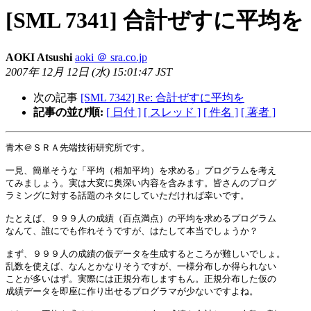
[SML 7341] 合計ぜすに平均を
AOKI Atsushi
aoki ＠ sra.co.jp
2007年 12月 12日 (水) 15:01:47 JST
次の記事
[SML 7342] Re: 合計ぜすに平均を
記事の並び順:
[ 日付 ]
[ スレッド ]
[ 件名 ]
[ 著者 ]
青木＠ＳＲＡ先端技術研究所です。

一見、簡単そうな「平均（相加平均）を求める」プログラムを考え

てみましょう。実は大変に奥深い内容を含みます。皆さんのプログ

ラミングに対する話題のネタにしていただければ幸いです。

たとえば、９９９人の成績（百点満点）の平均を求めるプログラム

なんて、誰にでも作れそうですが、はたして本当でしょうか？

まず、９９９人の成績の仮データを生成するところが難しいでしょ。

乱数を使えば、なんとかなりそうですが、一様分布しか得られない

ことが多いはず。実際には正規分布しますもん。正規分布した仮の

成績データを即座に作り出せるプログラマが少ないですよね。
