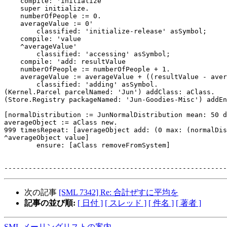
    compile: 'initialize

    super initialize.

    numberOfPeople := 0.

    averageValue := 0'

        classified: 'initialize-release' asSymbol;

    compile: 'value

    ^averageValue'

        classified: 'accessing' asSymbol;

    compile: 'add: resultValue

    numberOfPeople := numberOfPeople + 1.

    averageValue := averageValue + ((resultValue - aver
        classified: 'adding' asSymbol.

(Kernel.Parcel parcelNamed: 'Jun') addClass: aClass.

(Store.Registry packageNamed: 'Jun-Goodies-Misc') addEn
[normalDistribution := JunNormalDistribution mean: 50 d
averageObject := aClass new.

999 timesRepeat: [averageObject add: (0 max: (normalDis
^averageObject value]

        ensure: [aClass removeFromSystem]

次の記事
[SML 7342] Re: 合計ぜすに平均を
記事の並び順:
[ 日付 ]
[ スレッド ]
[ 件名 ]
[ 著者 ]
SML メーリングリストの案内