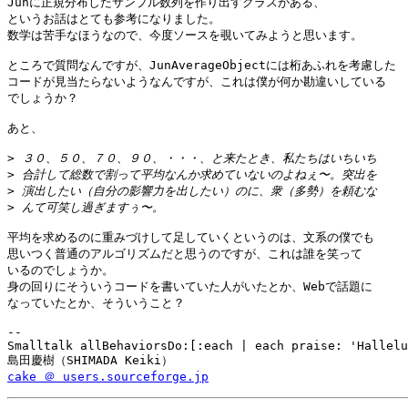
Junに正規分布したサンプル数列を作り出すクラスがある、

というお話はとても参考になりました。

数学は苦手なほうなので、今度ソースを覗いてみようと思います。

ところで質問なんですが、JunAverageObjectには桁あふれを考慮した

コードが見当たらないようなんですが、これは僕が何か勘違いしている

でしょうか？

あと、

>
>
>
>
平均を求めるのに重みづけして足していくというのは、文系の僕でも

思いつく普通のアルゴリズムだと思うのですが、これは誰を笑って

いるのでしょうか。

身の回りにそういうコードを書いていた人がいたとか、Webで話題に

なっていたとか、そういうこと？

-- 

Smalltalk allBehaviorsDo:[:each | each praise: 'Hallelu
cake ＠ users.sourceforge.jp