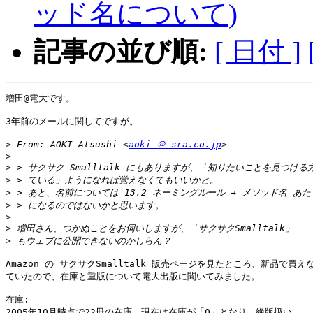
ッド名について)
記事の並び順:
[ 日付 ]
増田@電大です。

3年前のメールに関してですが。

>
 From: AOKI Atsushi <
aoki ＠ sra.co.jp
>
>
>
>
>
>
>
>
Amazon の サクサクSmalltalk 販売ページを見たところ、新品で買えな
ていたので、在庫と重版について電大出版に聞いてみました。

在庫:

2005年10月時点で22冊の在庫。現在は在庫が「0」となり、絶版扱い。
