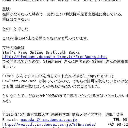
重版: 

在庫がなくなった時点で，契約により翻訳権を原著出版社に戻している。

重版はできない。

とのことでした。

これを機にWeb上で公開できないかと思っています。

英語の原著は

http://stephane.ducasse.free.fr/FreeBooks.html

で公開されていたので、Stephane さんに原著者の Simon さんの連絡先
ました。

Simon さんはすぐにOKを出してくれたのですが、copyright は

Hewlett-Packard が持っているので、そちらの許可を取らないといけな
でも誰に連絡を取ればいいかもわからないとのことでした。

ということで、どなたかHP関係の方でご協力いただける方はいらっしゃいま
んか。

------

〒101-8457 東京電機大学 未来科学部 情報メディア学科  増田 英孝

E-mail: 
masuda ＠ im.dendai.ac.jp
http://www.cdl.im.dendai.ac.jp/%7Emasuda/
     FAX 03-52