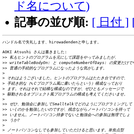
ド名について)
記事の並び順:
[ 日付 ]
ハンドル名で失礼します、hirowadendenと申します。

AOKI Atsushi さんは書きました:

>>
>>
>>
>
>
>
>
>
>
>>
>>
>>
>>
>
>