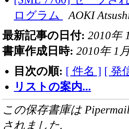
ログラム
AOKI Atsush
最新記事の日付:
2010年 1
書庫作成日時:
2010年 1月 
目次の順:
[ 件名 ]
[ 発
リストの案内...
この保存書庫は Pipermail 0.
されました.