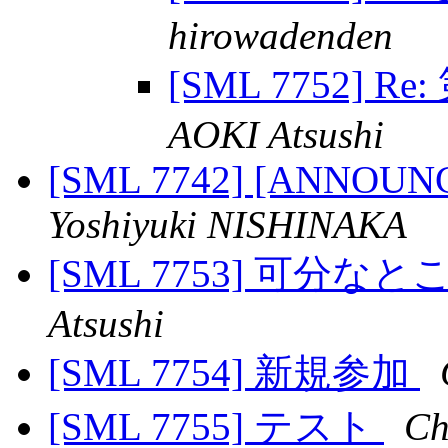
hirowadenden
[SML 7752] R
AOKI Atsushi
[SML 7742] [ANNOUNCE]
Yoshiyuki NISHINAKA
[SML 7753] 可分
Atsushi
[SML 7754] 新規参加
[SML 7755] テスト
Ch