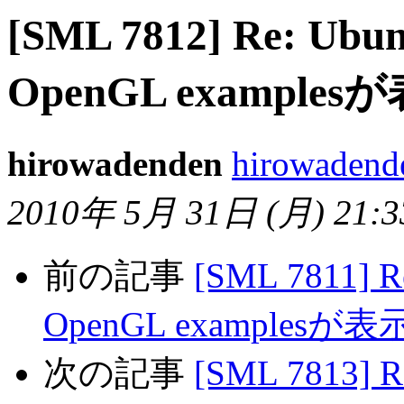
[SML 7812] Re: Ub
OpenGL exampl
hirowadenden
hirowadende
2010年 5月 31日 (月) 21:33
前の記事
[SML 7811] 
OpenGL examples
次の記事
[SML 7813] 