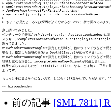
>
>
>
>
>
>
少し調べてみました。

ベンチマークで表示されたViewfinder(an ApplicationWindow)に対
メッセージcompleteContentsOfArea: aRectangleを(aRectang
送ってみました。

ViewfinderのaRectangleで指定した領域が、他のウインドウなどで隠
場合は、指定した領域の画像(a Depth32Image)が返ってきました。

ViewfinderのaRectangleで指定した領域が、他のウインドウなどで隠
領域と重なる場合は、incompleteAreaCopySignalが発生しました。

何度か試してみましたが、primitiveFailedになることは無く、正常に
ようです。

ちょっと手に負えそうにないので、しばらく(?)置かせていただきます。^^;
前の記事
[SML 7811] 