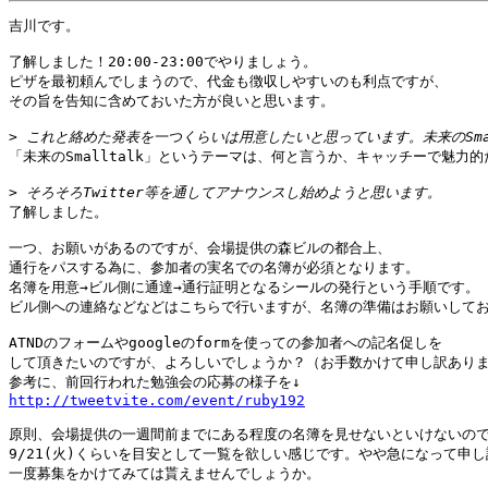
吉川です。

了解しました！20:00-23:00でやりましょう。

ピザを最初頼んでしまうので、代金も徴収しやすいのも利点ですが、

その旨を告知に含めておいた方が良いと思います。

>
「未来のSmalltalk」というテーマは、何と言うか、キャッチーで魅力的
>
了解しました。

一つ、お願いがあるのですが、会場提供の森ビルの都合上、

通行をパスする為に、参加者の実名での名簿が必須となります。

名簿を用意→ビル側に通達→通行証明となるシールの発行という手順です。

ビル側への連絡などなどはこちらで行いますが、名簿の準備はお願いしてお
ATNDのフォームやgoogleのformを使っての参加者への記名促しを

して頂きたいのですが、よろしいでしょうか？（お手数かけて申し訳ありま
http://tweetvite.com/event/ruby192
原則、会場提供の一週間前までにある程度の名簿を見せないといけないので
9/21(火)くらいを目安として一覧を欲しい感じです。やや急になって申し
一度募集をかけてみては貰えませんでしょうか。
