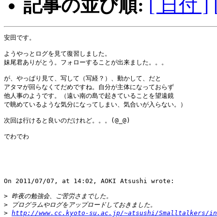
記事の並び順:
[ 日付 ]
安田です。

ようやっとログを見て復習しました。

妹尾君ありがとう。フォローすることが出来ました。。。

が、やっぱり見て、写して（写経？）、動かして、だと

アタマが回らなくてだめですね。自分が主体になっておらず

他人事のようです。（遠い南の島で起きていることを望遠鏡

で眺めているような気分になってしまい、気合いが入らない。）

次回は行けると良いのだけれど。。。(@_@)

でわでわ									Yasu.

On 2011/07/07, at 14:02, AOKI Atsushi wrote:

>
>
>
http://www.cc.kyoto-su.ac.jp/~atsushi/Smalltalkers/in