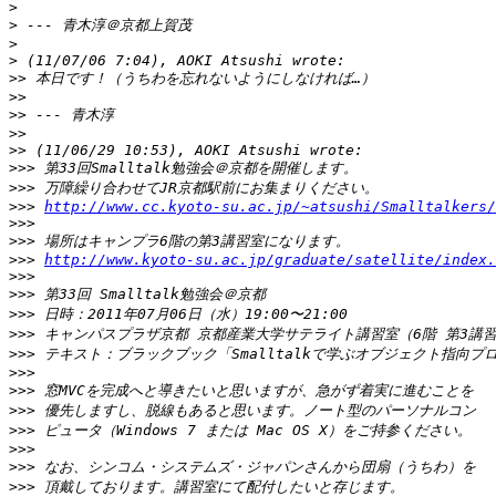
>
>
>
>
>>
>>
>>
>>
>>
>>>
>>>
>>>
http://www.cc.kyoto-su.ac.jp/~atsushi/Smalltalkers
>>>
>>>
>>>
http://www.kyoto-su.ac.jp/graduate/satellite/index.
>>>
>>>
>>>
>>>
>>>
>>>
>>>
>>>
>>>
>>>
>>>
>>>