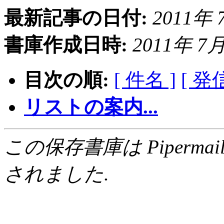
最新記事の日付:
2011年 7
書庫作成日時:
2011年 7月 
目次の順:
[ 件名 ]
[ 発
リストの案内...
この保存書庫は Pipermail 0.
されました.