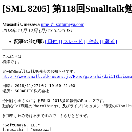
[SML 8205] 第118回Small
Masashi Umezawa
ume ＠ softumeya.com
2018年 11月 12日 (月) 13:52:26 JST
記事の並び順:
[ 日付 ]
[ スレッド ]
[ 件名 ]
[ 著者 ]
こんにちは

梅澤です。

http://www.smalltalk-users.jp/Home/gao-zhi/dai118kaisma
日時: 2018/11/27(火) 19:00-21:00

場所: SORABITO株式会社

今回は小田さんによるESUG 2018参加報告のPart 2です。

動的なIoT環境のPharoThings、及びライブドキュメント環境のGToolkit
参加申し込み等は不要ですので、ふらりとどうぞ。

-- 

"SoftUmeYa, LLC"
