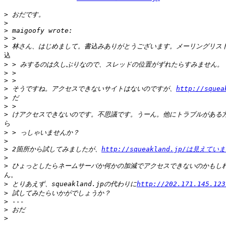
>
>
>
>
>
込

>
>
>
>
 そうですね。アクセスできないサイトはないのですが、
http://squea
>
>
>
ら

>
>
>
 2箇所から試してみましたが、
http://squeakland.jp/は見えてい
>
>
ん。

>
 とりあえず、squeakland.jpの代わりに
http://202.171.145.
>
>
>
>