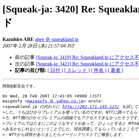
[Squeak-ja: 3420] Re: S
ド
Kazuhiro ABE
abee ＠ squeakland.jp
2007年 2月 28日 (水) 21:57:04 JST
前の記事
[Squeak-ja: 3419] Re: Squeakland.jp 
次の記事
[Squeak-ja: 3421] Re: Squeakland.jp 
記事の並び順:
[ 日付 ]
[ スレッド ]
[ 件名 ]
[ 著者 ]
阿部@新百合です。

On Wed, 28 Feb 2007 17:43:05 +0900 (JST)

maigoofy <
maigoofy ＠ yahoo.co.jp
> wrote:

>
squeakland.jp の代わりに 
http://202.171.145.123/
>
>
>
>
>