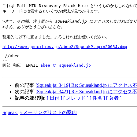
これは Path MTU Discovery Black Hole というものかもしれな
キーワードに検索するといくつか解法が見つかります。

>
>
暫定的に以下に置きました。よろしければお使いください。

http://www.geocities.jp/abee2/SqueakPlugin2005J.dmg
 //abee

--

阿部 和広  EMAIL 
abee ＠ squeakland.jp
前の記事
[Squeak-ja: 3419] Re: Squeakland.jp 
次の記事
[Squeak-ja: 3421] Re: Squeakland.jp 
記事の並び順:
[ 日付 ]
[ スレッド ]
[ 件名 ]
[ 著者 ]
Squeak-ja メーリングリストの案内