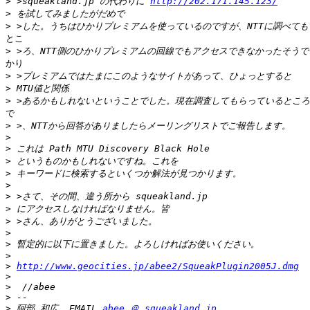
>
 >squeakland.jp の代わりに 
http://202.171.145.123/
>
>
とこ

>
かり

>
>
>
で

>
>
>
>
>
>
>
>
>
>
>
>
>
http://www.geocities.jp/abee2/SqueakPlugin2005J.dmg
>
>
>
>
 阿部 和広  EMAIL 
abee ＠ squeakland.jp