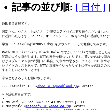
記事の並び順:
[ 日付 ]
原田＠名古屋です。

阿部さん、林さん、おださん、ご親切なアドバイス有り難うございました。
に感謝いたします。Squeak、オープンソース、教育への志に感謝していま
早速、SqueakPlugin2005J.dmg をダウンロードして勉強してみます。

Path MTU Discovery Black Hole ですか。Googleで検索しまし
問題のような気がします。NTTの報告を待つつもりです。驚いたのは今回の
ひかりプレミアム側の問題（不具合）で相性の悪さが出てくる。MTU相性が
いサイトのリストあって、NTTが直接そういったサイトに何らかの設定のお
するらしいということです。

今後ともよろしくお願い致します。

--- Kazuhiro ABE <
abee ＠ squeakland.jp
> wrote:

>
>
>
>
 maigoofy <
maigoofy ＠ yahoo.co.jp